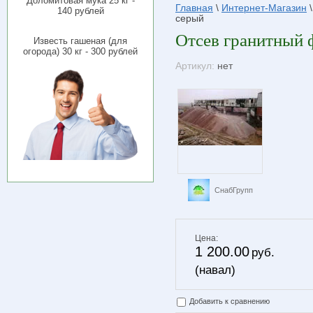
Доломитовая мука 25 кг -
Главная
\
Интернет-Магазин
140 рублей
серый
Отсев гранитный 
Известь гашеная (для
огорода) 30 кг - 300 рублей
Артикул:
нет
СнабГрупп
Цена:
1 200.00
руб.
(навал)
Добавить к сравнению