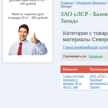
Доломитовая мука 25 кг -
Главная
\
Интернет-Магазин
\
140 рублей
Запад»
ЗАО «ЛСР - Базов
Известь гашеная (для
огорода) 30 кг - 300 рублей
Запад»
Категории с това
материалы Север
Глина кембрийская голу
Сортировать по:
Названию
Название
Производи
Глина голубая
ЗАО «ЛСР -
порошок в
Базовые
мешках 40 кг,
материалы 
фр.0-7 мм
Запад»